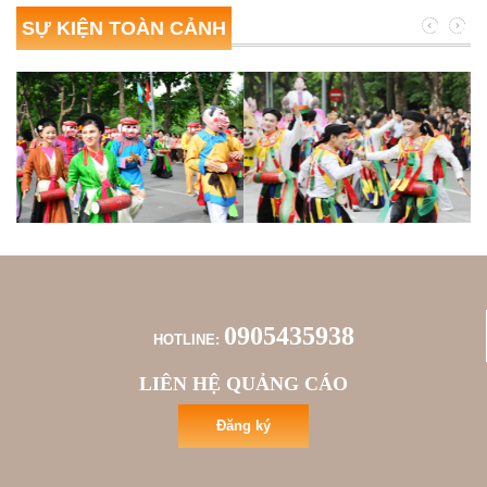
SỰ KIỆN TOÀN CẢNH
0905435938
HOTLINE:
LIÊN HỆ QUẢNG CÁO
Đăng ký