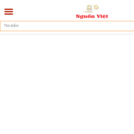
Địa chỉ: Số 270/10D - Hoàng Hoa Thám - Ba Đình - Hà Nội
Trang chủ
Liên hệ