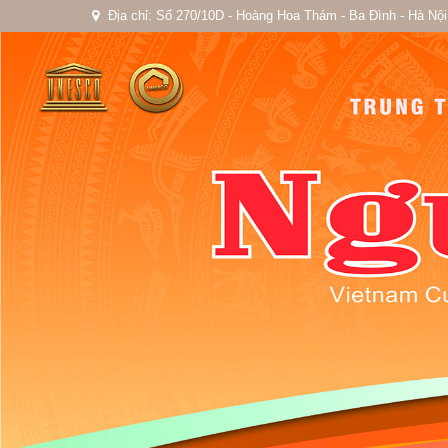
Địa chỉ: Số 270/10D - Hoàng Hoa Thám - Ba Đình - Hà Nội