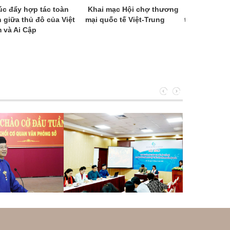
úc đẩy hợp tác toàn
Khai mạc Hội chợ thương
Đoàn đại bi
n giữa thủ đô của Việt
mại quốc tế Việt-Trung
thăm và làm 
 và Ai Cập