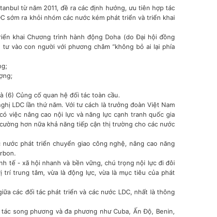
tanbul từ năm 2011, đề ra các định hướng, ưu tiên hợp tác
C sớm ra khỏi nhóm các nước kém phát triển và triển khai
riển khai Chương trình hành động Doha (do Đại hội đồng
 tư vào con người với phương châm “không bỏ ai lại phía
ng;
ợng;
à (6) Củng cố quan hệ đối tác toàn cầu.
nghị LDC lần thứ năm. Với tư cách là trưởng đoàn Việt Nam
ó việc nâng cao nội lực và năng lực cạnh tranh quốc gia
 cường hơn nữa khả năng tiếp cận thị trường cho các nước
 nước phát triển chuyển giao công nghệ, nâng cao năng
arbon.
h tế - xã hội nhanh và bền vững, chú trọng nội lực đi đôi
 trí trung tâm, vừa là động lực, vừa là mục tiêu của phát
ữa các đối tác phát triển và các nước LDC, nhất là thông
i tác song phương và đa phương như Cuba, Ấn Độ, Benin,