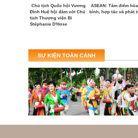
iệt Nam tại
Chủ tịch Quốc hội Vương
ASEAN: Tâm điểm hòa
ia hội chợ văn
Đình Huệ hội đàm với Chủ
bình, hợp tác và phát t
ực các nước
tịch Thượng viện Bỉ
Đại Dương
Stéphanie D'Hose
SỰ KIỆN TOÀN CẢNH