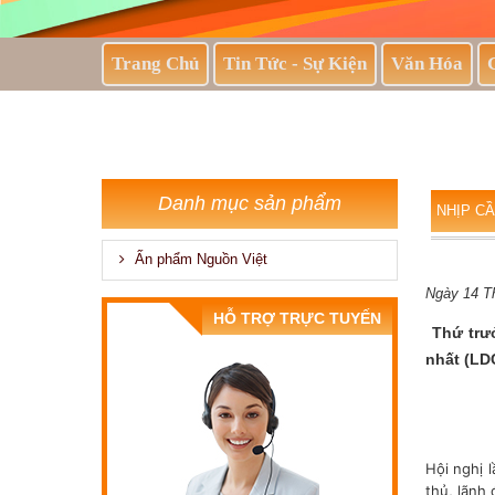
Trang Chủ
Tin Tức - Sự Kiện
Văn Hóa
Danh mục sản phẩm
NHỊP CẦ
Ấn phẩm Nguồn Việt
Ngày 14 T
HỖ TRỢ TRỰC TUYẾN
Thứ trư
nhất (LDC
Hội nghị 
thủ, lãnh