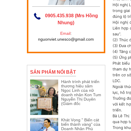
Hội nghị 
trong gia
0905.435.938 (Mrs Hồng
đúng lộ t
Hội nghị 
Nhung)
Liên hợp 
Email
:
sau”.
nguonviet.unesco@gmail.com
(2) Thúc 
(3) Đưa c
(4) Tăng 
(5) Ứng p
Phát biểu
tham dự h
SẢN PHẨM NỔI BẬT
trên cơ s
LDC.
Hành trình phát triển
thương hiệu sâm
Ngoài thú
Ngọc Linh của nữ
lực, hỗ tr
doanh nhân Kon Tum
Trưởng đo
Nguyễn Thị Duyên
(Giám đốc
với kết h
triển.
Bà Lê Thị
Khát Vọng " Biến cát
qua hợp t
biển thành vàng" của
Trong khu
Doanh Nhân Phù