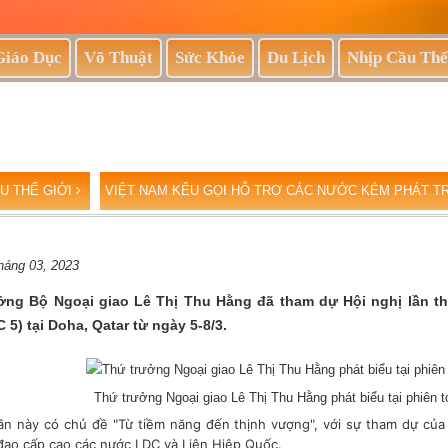
Giáo Dục
Võ Thuật
Sức Khỏe
Du Lịch
Nhịp Cầu Thế
U THẾ GIỚI
VIỆT NAM KÊU GỌI HỖ TRỢ CÁC NƯỚC KÉM PHÁT T
háng 03, 2023
ởng Bộ Ngoại giao Lê Thị Thu Hằng đã tham dự Hội nghị lần th
 5) tại Doha, Qatar từ ngày 5-8/3.
Thứ trưởng Ngoại giao Lê Thị Thu Hằng phát biểu tại phiên t
lần này có chủ đề "Từ tiềm năng đến thịnh vượng", với sự tham dự củ
 đạo cấp cao các nước LDC và Liên Hiệp Quốc.