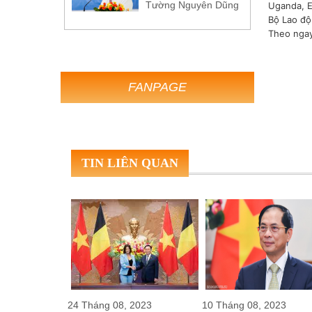
Tường Nguyên Dũng
Uganda, E
Bộ Lao độ
Theo nga
FANPAGE
TIN LIÊN QUAN
2023
24 Tháng 08, 2023
10 Tháng 08, 2023