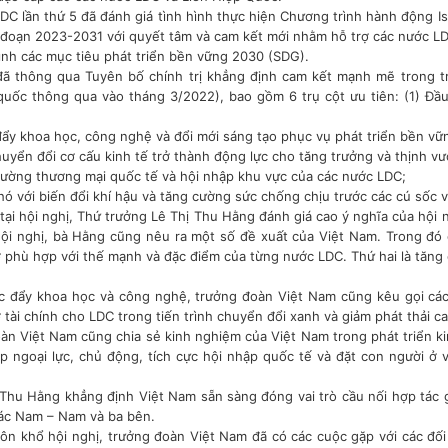
LDC lần thứ 5 đã đánh giá tình hình thực hiện Chương trình hành động Is
i đoạn 2023-2031 với quyết tâm và cam kết mới nhằm hỗ trợ các nước LD
rình các mục tiêu phát triển bền vững 2030 (SDG).
đã thông qua Tuyên bố chính trị khẳng định cam kết mạnh mẽ trong t
quốc thông qua vào tháng 3/2022), bao gồm 6 trụ cột ưu tiên: (1) Đầu
đẩy khoa học, công nghệ và đổi mới sáng tạo phục vụ phát triển bền vữ
huyển đổi cơ cấu kinh tế trở thành động lực cho tăng trưởng và thịnh vư
cường thương mại quốc tế và hội nhập khu vực của các nước LDC;
hó với biến đổi khí hậu và tăng cường sức chống chịu trước các cú sốc v
 tại hội nghị, Thứ trưởng Lê Thị Thu Hằng đánh giá cao ý nghĩa của hội 
ội nghị, bà Hằng cũng nêu ra một số đề xuất của Việt Nam. Trong đó c
ở phù hợp với thế mạnh và đặc điểm của từng nước LDC. Thứ hai là tăng
c đẩy khoa học và công nghệ, trưởng đoàn Việt Nam cũng kêu gọi các
ợ tài chính cho LDC trong tiến trình chuyển đổi xanh và giảm phát thải c
àn Việt Nam cũng chia sẻ kinh nghiệm của Việt Nam trong phát triển kin
ợp ngoại lực, chủ động, tích cực hội nhập quốc tế và đặt con người ở vị
 Thu Hằng khẳng định Việt Nam sẵn sàng đóng vai trò cầu nối hợp tác gi
ác Nam – Nam và ba bên.
ôn khổ hội nghị, trưởng đoàn Việt Nam đã có các cuộc gặp với các đố