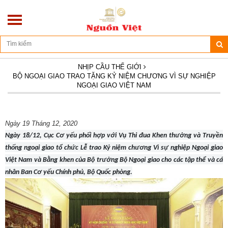
Địa chỉ: Số 270/10D - Hoàng Hoa Thám - Ba Đình - Hà Nội
NHỊP CẦU THẾ GIỚI
BỘ NGOẠI GIAO TRAO TẶNG KỶ NIỆM CHƯƠNG VÌ SỰ NGHIỆP
NGOẠI GIAO VIỆT NAM
Ngày 19 Tháng 12, 2020
Ngày 18/12, Cục Cơ yếu phối hợp với Vụ Thi đua Khen thưởng và Truyền
thống ngoại giao tổ chức Lễ trao Kỷ niệm chương Vì sự nghiệp Ngoại giao
Việt Nam và Bằng khen của Bộ trưởng Bộ Ngoại giao cho các tập thể và cá
nhân Ban Cơ yếu Chính phủ, Bộ Quốc phòng.