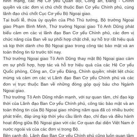
ninh mạng, các Hệ Cơ yếu Quân đội, Công an, Đảng - Chính
quyền và các đơn vị chủ chốt thuộc Ban Cơ yếu Chính phủ, cùng
lãnh đạo chủ chốt Cục Cơ yếu Bộ Ngoại giao.
Tại buổi lễ, thừa ủy quyền của Phó Thủ tướng, Bộ trưởng Ngoại
giao Phạm Bình Minh, Thứ trưởng Ngoại giao Tô Anh Dũng phát
biểu cảm ơn các vị lãnh đạo Ban Cơ yếu Chính phủ, các đơn vị
chức năng của Ban về sự phối hợp chặt chẽ, sự hỗ trợ rất hiệu quả
và kịp thời dành cho Bộ Ngoại giao trong công tác bảo mật và an
toàn thông tin từ trước tới nay.
Thứ trưởng Ngoại giao Tô Anh Dũng thay mặt Bộ Ngoại giao cảm
ơn sự phối hợp, hợp tác và hỗ trợ hiệu quả của các Hệ Cơ yếu
Quốc phòng, Công an, Cơ yếu Đảng, Chính quyền; nhiệt liệt chúc
mừng và cảm ơn các vị Lãnh đạo Ban Cơ yếu Chính phủ và các
đơn vị trực thuộc Ban về những đóng góp quý báu cho Ngành
Ngoại giao.
Thứ trưởng Tô Anh Dũng nhấn mạnh, với sự quan tâm, chỉ đạo kịp
thời của Lãnh đạo Ban Cơ yếu Chính phủ, công tác bảo mật và an
toàn thông tin của Bộ Ngoại giao những năm qua đã có nhiều bước
phát triển, đáp ứng kịp thời yêu cầu lãnh đạo, chỉ đạo và điều hành
hoạt động giữa Bộ Ngoại giao với các Cơ quan đại diện Việt Nam ở
nước ngoài và của các đơn vị trong Bộ.
Bên cạnh đó, Lãnh đạo Ban Cơ yếu Chính phủ cũng luôn quan tâm