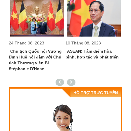
24 Tháng 08, 2023
10 Tháng 08, 2023
14 T
ại
Chủ tịch Quốc hội Vương
ASEAN: Tâm điểm hòa
Việ
 văn
Đình Huệ hội đàm với Chủ
bình, hợp tác và phát triển
nước
ớc
tịch Thượng viện Bỉ
g
Stéphanie D'Hose
HỖ TRỢ TRỰC TUYẾN