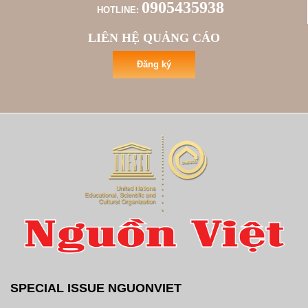
0905435938
HOTLINE:
LIÊN HỆ QUẢNG CÁO
Đăng ký
SPECIAL ISSUE NGUONVIET