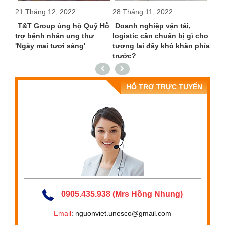
21 Tháng 12, 2022
28 Tháng 11, 2022
12 T
đầu
T&T Group ủng hộ Quỹ Hỗ
Doanh nghiệp vận tải,
Sản
trợ bệnh nhân ung thư
logistic cần chuẩn bị gì cho
trườ
'Ngày mai tươi sáng'
tương lai đầy khó khăn phía
trước?
HỖ TRỢ TRỰC TUYẾN
0905.435.938 (Mrs Hồng Nhung)
Email
: nguonviet.unesco@gmail.com