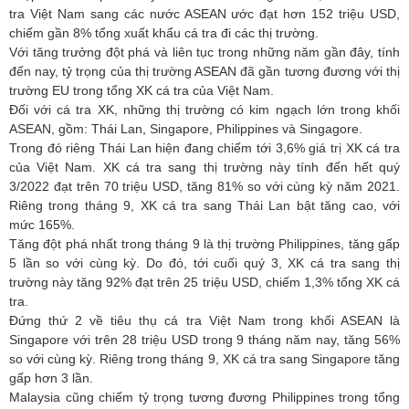
tra Việt Nam sang các nước ASEAN ước đạt hơn 152 triệu USD,
chiếm gần 8% tổng xuất khẩu cá tra đi các thị trường.
Với tăng trưởng đột phá và liên tục trong những năm gần đây, tính
đến nay, tỷ trọng của thị trường ASEAN đã gần tương đương với thị
trường EU trong tổng XK cá tra của Việt Nam.
Đối với cá tra XK, những thị trường có kim ngạch lớn trong khối
ASEAN, gồm: Thái Lan, Singapore, Philippines và Singagore.
Trong đó riêng Thái Lan hiện đang chiếm tới 3,6% giá trị XK cá tra
của Việt Nam. XK cá tra sang thị trường này tính đến hết quý
3/2022 đạt trên 70 triệu USD, tăng 81% so với cùng kỳ năm 2021.
Riêng trong tháng 9, XK cá tra sang Thái Lan bật tăng cao, với
mức 165%.
Tăng đột phá nhất trong tháng 9 là thị trường Philippines, tăng gấp
5 lần so với cùng kỳ. Do đó, tới cuối quý 3, XK cá tra sang thị
trường này tăng 92% đạt trên 25 triệu USD, chiếm 1,3% tổng XK cá
tra.
Đứng thứ 2 về tiêu thụ cá tra Việt Nam trong khối ASEAN là
Singapore với trên 28 triệu USD trong 9 tháng năm nay, tăng 56%
so với cùng kỳ. Riêng trong tháng 9, XK cá tra sang Singapore tăng
gấp hơn 3 lần.
Malaysia cũng chiếm tỷ trọng tương đương Philippines trong tổng