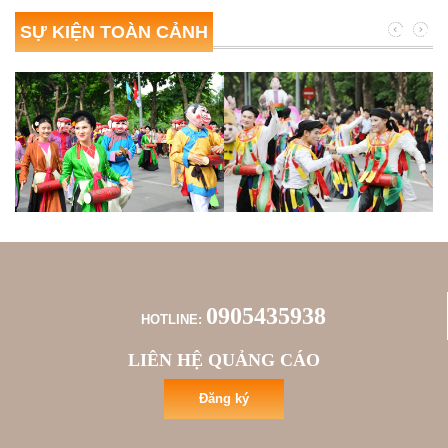
SỰ KIỆN TOÀN CẢNH
0905435938
HOTLINE:
LIÊN HỆ QUẢNG CÁO
Đăng ký